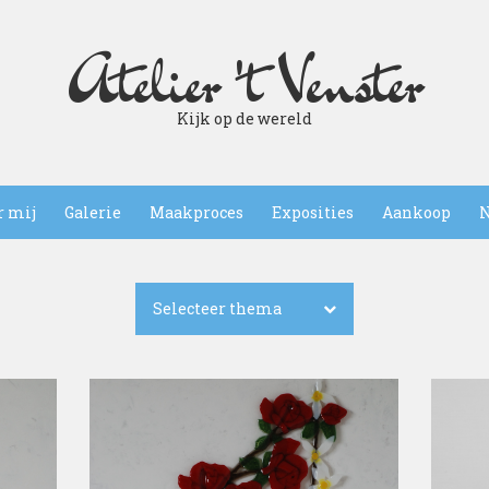
Atelier 't Venster
Kijk op de wereld
r mij
Galerie
Maakproces
Exposities
Aankoop
N
Selecteer thema