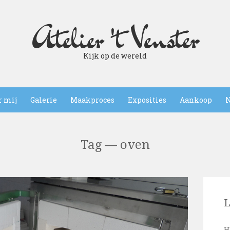
Atelier 't Venster
Kijk op de wereld
r mij
Galerie
Maakproces
Exposities
Aankoop
N
Tag — oven
L
H