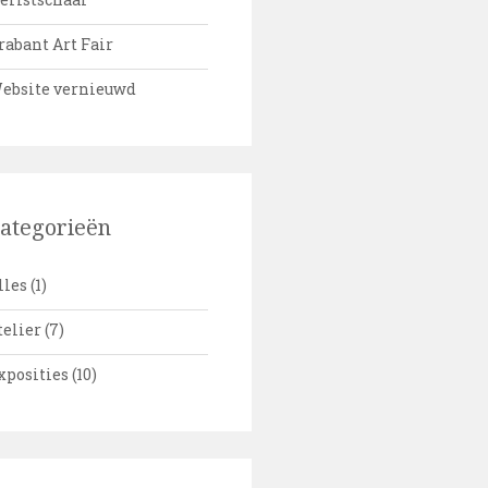
rabant Art Fair
ebsite vernieuwd
ategorieën
lles
(1)
telier
(7)
xposities
(10)