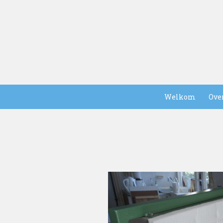
Welkom
Ove