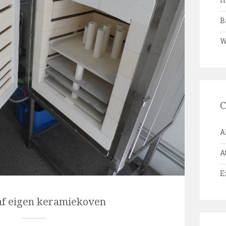
B
W
C
A
A
E
f eigen keramiekoven