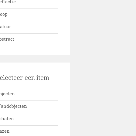
eflectie
oop
atuur
bstract
electeer een item
bjecten
andobjecten
chalen
azen