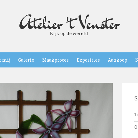
Atelier 't Venster
Kijk op de wereld
r mij
Galerie
Maakproces
Exposities
Aankoop
N
S
T
O