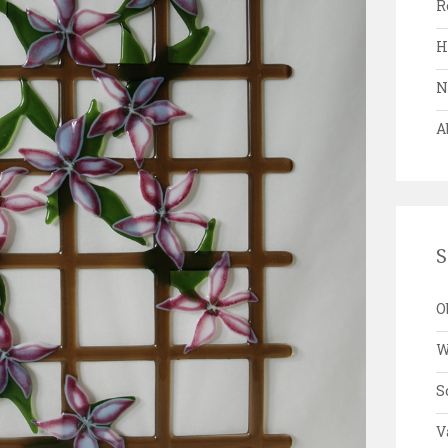
R
H
N
A
S
O
W
S
V