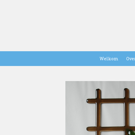
Welkom
Ove