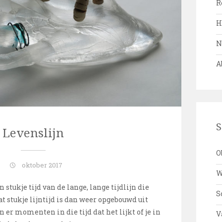
R
H
N
A
S
Levenslijn
O
oktober 2017
W
 stukje tijd van de lange, lange tijdlijn die
S
t stukje lijntijd is dan weer opgebouwd uit
n er momenten in die tijd dat het lijkt of je in
V