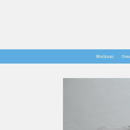
Welkom
Ove