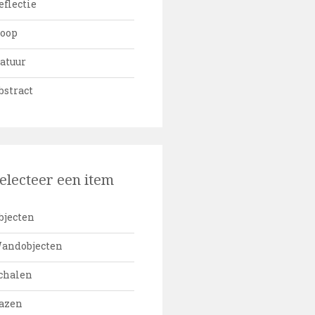
eflectie
oop
atuur
bstract
electeer een item
bjecten
andobjecten
chalen
azen