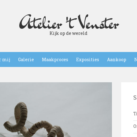
Atelier 't Venster
Kijk op de wereld
r mij
Galerie
Maakproces
Exposities
Aankoop
N
S
T
O